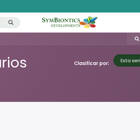
ciones
Noticias
Ensayos
Contáctenos
rios
Esta s
Clasificar por: