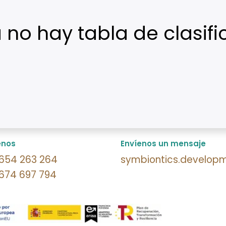
no hay tabla de clasifi
enos
Envíenos un mensaje
 654 263 264
symbiontics.develop
674 697 794