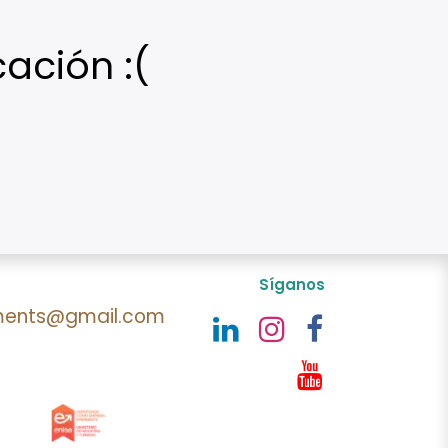
cación :(
Síganos
ments@gmail.com